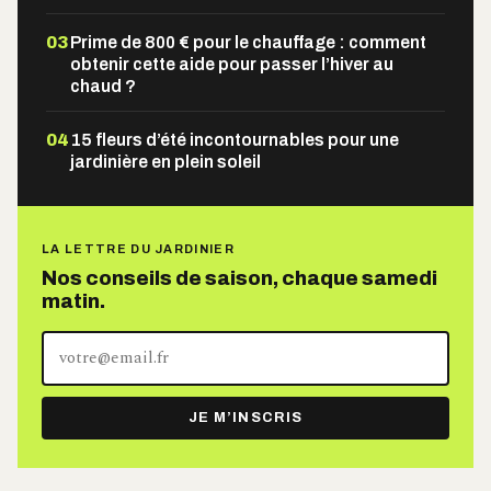
03
Prime de 800 € pour le chauffage : comment
obtenir cette aide pour passer l’hiver au
chaud ?
04
15 fleurs d’été incontournables pour une
jardinière en plein soleil
LA LETTRE DU JARDINIER
Nos conseils de saison, chaque samedi
matin.
Votre
adresse
e-
JE M’INSCRIS
mail