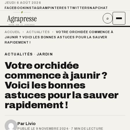
JEUDI 6 AOÛT 2026
FACEBOOK
INSTAGRAM
PINTEREST
TWITTER
SNAPCHAT
⌕
ACCUEIL
›
ACTUALITÉS
›
VOTRE ORCHIDÉE COMMENCE À
JAUNIR ? VOICI LES BONNES ASTUCES POUR LA SAUVER
RAPIDEMENT !
ACTUALITÉS
·
JARDIN
Votre orchidée
commence à jaunir ?
Voici les bonnes
astuces pour la sauver
rapidement !
Par
Livio
PUBLIÉ LE 9 NOVEMBRE 2024 · 7 MIN DE LECTURE