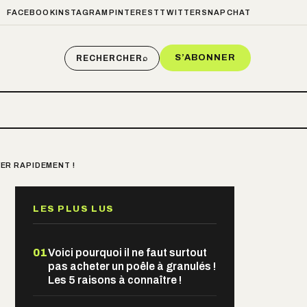
FACEBOOK
INSTAGRAM
PINTEREST
TWITTER
SNAPCHAT
S’ABONNER
RECHERCHER
⌕
VER RAPIDEMENT !
LES PLUS LUS
01
Voici pourquoi il ne faut surtout
pas acheter un poêle à granulés !
Les 5 raisons à connaître !