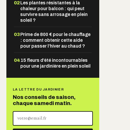
02
Les plantes résistantes à la
chaleur pour balcon : qui peut
survivre sans arrosage en plein
soleil ?
03
Prime de 800 € pour le chauffage
: comment obtenir cette aide
pour passer l’hiver au chaud ?
04
15 fleurs d’été incontournables
pour une jardinière en plein soleil
LA LETTRE DU JARDINIER
Nos conseils de saison,
chaque samedi matin.
Votre
adresse