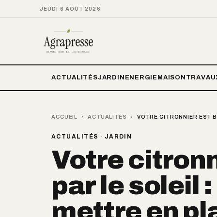
JEUDI 6 AOÛT 2026
ACTUALITÉS
JARDIN
ENERGIE
MAISON
TRAVAU
ACCUEIL
›
ACTUALITÉS
›
VOTRE CITRONNIER EST B
ACTUALITÉS
·
JARDIN
Votre citronn
par le soleil 
mettre en pl