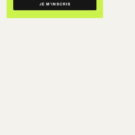
e-
JE M’INSCRIS
mail