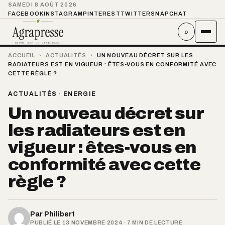
SAMEDI 8 AOÛT 2026
FACEBOOK
INSTAGRAM
PINTEREST
TWITTER
SNAPCHAT
⌕
ACCUEIL
›
ACTUALITÉS
›
UN NOUVEAU DÉCRET SUR LES
RADIATEURS EST EN VIGUEUR : ÊTES-VOUS EN CONFORMITÉ AVEC
CETTE RÈGLE ?
ACTUALITÉS
·
ENERGIE
Un nouveau décret sur
les radiateurs est en
vigueur : êtes-vous en
conformité avec cette
règle ?
Par
Philibert
PUBLIÉ LE 13 NOVEMBRE 2024 · 7 MIN DE LECTURE