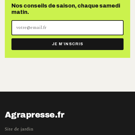
Nos conseils de saison, chaque samedi
matin.
Votre
adresse
e-
JE M’INSCRIS
mail
Agrapresse.fr
Site de jardin