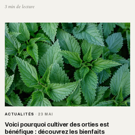
3 min de lecture
ACTUALITÉS
·
23 MAI
Voici pourquoi cultiver des orties est
bénéfique : découvrez les bienfaits