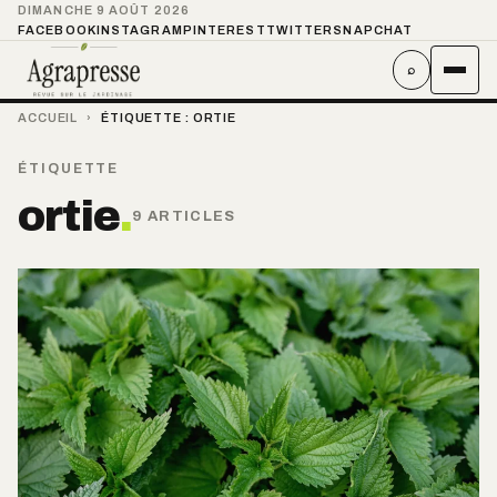
DIMANCHE 9 AOÛT 2026
FACEBOOK
INSTAGRAM
PINTEREST
TWITTER
SNAPCHAT
⌕
ACCUEIL
›
ÉTIQUETTE :
ORTIE
ÉTIQUETTE
ortie
.
9 ARTICLES