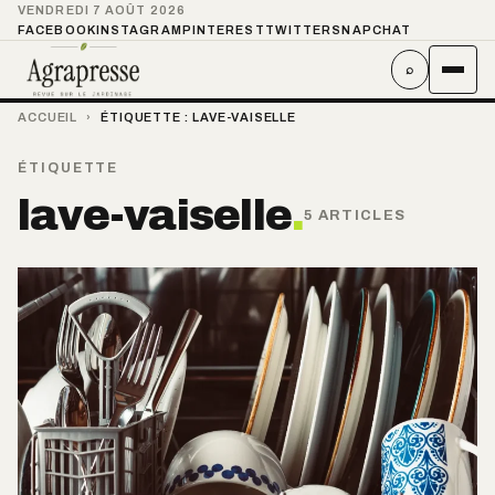
VENDREDI 7 AOÛT 2026
FACEBOOK
INSTAGRAM
PINTEREST
TWITTER
SNAPCHAT
⌕
ACCUEIL
›
ÉTIQUETTE :
LAVE-VAISELLE
ÉTIQUETTE
lave-vaiselle
.
5 ARTICLES