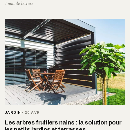
4 min de lecture
JARDIN
·
20 AVR
Les arbres fruitiers nains : la solution pour
les petits jardins et terrasses