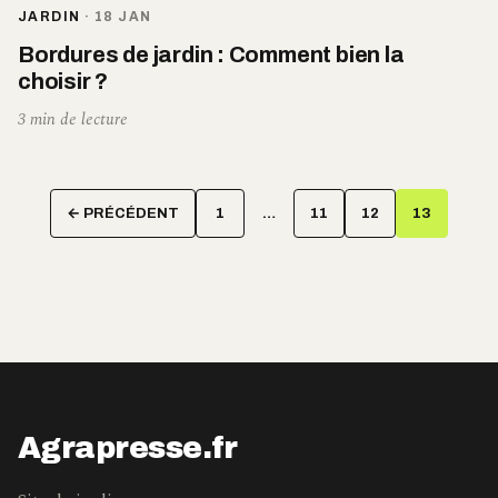
JARDIN
·
18 JAN
Bordures de jardin : Comment bien la
choisir ?
3 min de lecture
Pagination
← PRÉCÉDENT
1
…
11
12
13
des
publications
Agrapresse.fr