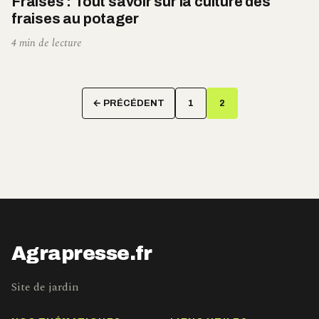
Fraises : Tout savoir sur la culture des
fraises au potager
4 min de lecture
Pagination
← PRÉCÉDENT
1
2
des
publications
Agrapresse.fr
Site de jardin