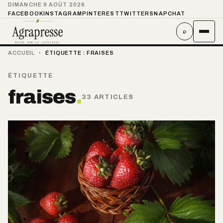
DIMANCHE 9 AOÛT 2026
FACEBOOK
INSTAGRAM
PINTEREST
TWITTER
SNAPCHAT
⌕
ACCUEIL
›
ÉTIQUETTE :
FRAISES
ÉTIQUETTE
fraises
.
33 ARTICLES