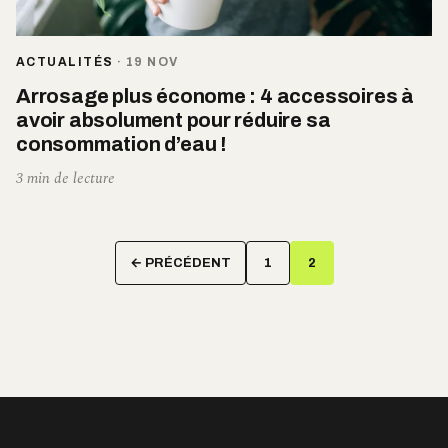
ACTUALITÉS
·
19 NOV
Arrosage plus économe : 4 accessoires à
avoir absolument pour réduire sa
consommation d’eau !
3 min de lecture
Pagination
← PRÉCÉDENT
1
2
des
publications