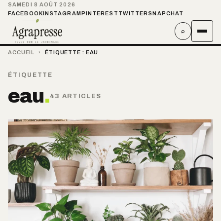
SAMEDI 8 AOÛT 2026
FACEBOOK
INSTAGRAM
PINTEREST
TWITTER
SNAPCHAT
⌕
ACCUEIL
›
ÉTIQUETTE :
EAU
ÉTIQUETTE
eau
.
43 ARTICLES