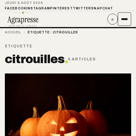
JEUDI 6 AOÛT 2026
FACEBOOK
INSTAGRAM
PINTEREST
TWITTER
SNAPCHAT
⌕
ACCUEIL
›
ÉTIQUETTE :
CITROUILLES
ÉTIQUETTE
citrouilles
.
5 ARTICLES