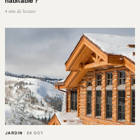
habitable ?
4 min de lecture
JARDIN
·
26 OCT