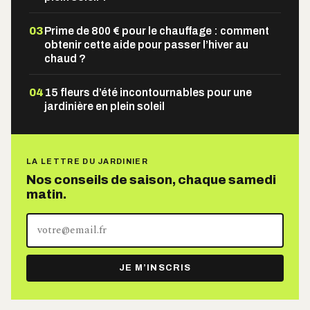
03
Prime de 800 € pour le chauffage : comment
obtenir cette aide pour passer l’hiver au
chaud ?
04
15 fleurs d’été incontournables pour une
jardinière en plein soleil
LA LETTRE DU JARDINIER
Nos conseils de saison, chaque samedi
matin.
Votre
adresse
e-
JE M’INSCRIS
mail