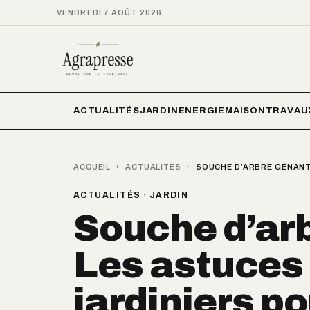
VENDREDI 7 AOÛT 2026
ACTUALITÉS
JARDIN
ENERGIE
MAISON
TRAVAU
ACCUEIL
›
ACTUALITÉS
›
SOUCHE D’ARBRE GÊNANTE
ACTUALITÉS
·
JARDIN
Souche d’ar
Les astuces 
jardiniers po