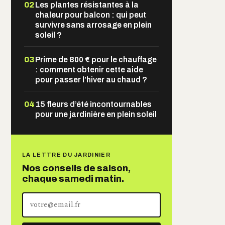
02
Les plantes résistantes à la
chaleur pour balcon : qui peut
survivre sans arrosage en plein
soleil ?
03
Prime de 800 € pour le chauffage
: comment obtenir cette aide
pour passer l’hiver au chaud ?
04
15 fleurs d’été incontournables
pour une jardinière en plein soleil
LA LETTRE DU JARDINIER
Nos conseils de saison,
chaque samedi matin.
Votre
adresse