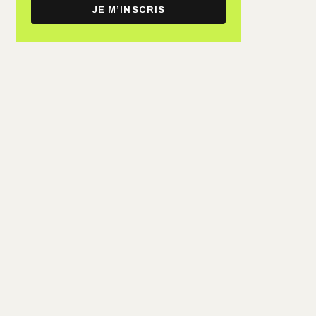
e-
JE M’INSCRIS
mail