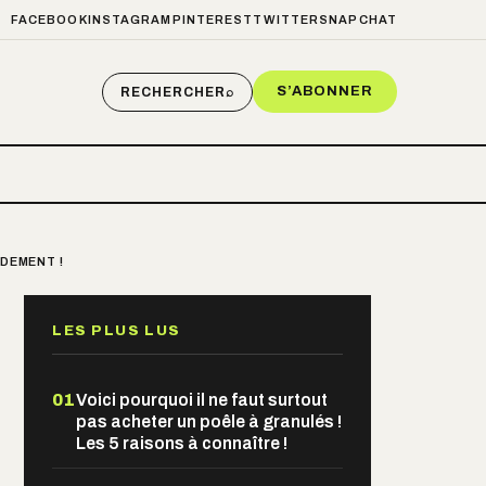
FACEBOOK
INSTAGRAM
PINTEREST
TWITTER
SNAPCHAT
S’ABONNER
RECHERCHER
⌕
DEMENT !
LES PLUS LUS
01
Voici pourquoi il ne faut surtout
pas acheter un poêle à granulés !
Les 5 raisons à connaître !