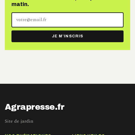
matin.
Votre
adresse
e-
JE M’INSCRIS
mail
Agrapresse.fr
Site de jardin