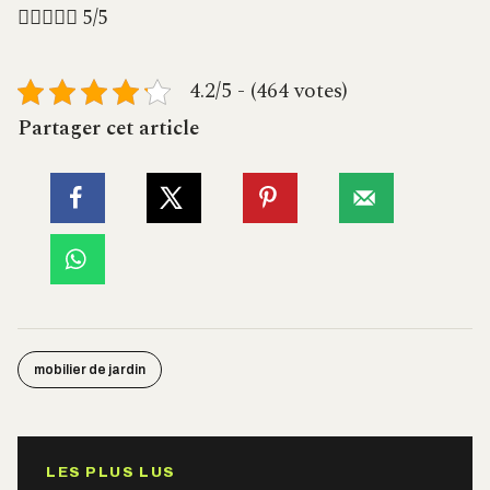





5/5
4.2/5 - (464 votes)
Partager cet article
mobilier de jardin
LES PLUS LUS