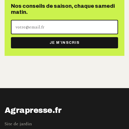
Nos conseils de saison, chaque samedi
matin.
Votre
adresse
e-
JE M’INSCRIS
mail
Agrapresse.fr
Site de jardin