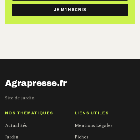
e-
JE M’INSCRIS
mail
Agrapresse.fr
Site de jardin
NOS THÉMATIQUES
LIENS UTILES
Actualités
Mentions Légales
Jardin
Fiches