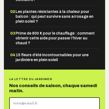
02
Les plantes résistantes à la chaleur pour
balcon : qui peut survivre sans arrosage en
plein soleil ?
03
Prime de 800 € pour le chauffage : comment
obtenir cette aide pour passer l’hiver au
chaud ?
04
15 fleurs d’été incontournables pour une
jardinière en plein soleil
LA LETTRE DU JARDINIER
Nos conseils de saison, chaque samedi
matin.
Votre
adresse