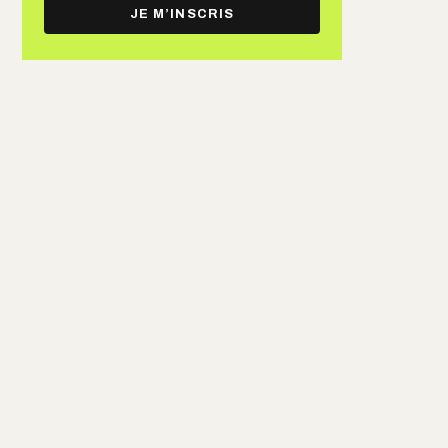
e-
JE M’INSCRIS
mail