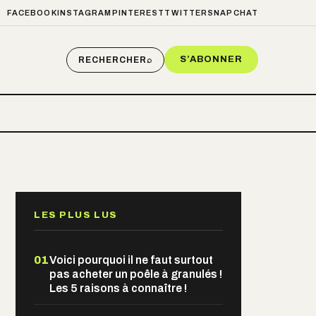
FACEBOOK
INSTAGRAM
PINTEREST
TWITTER
SNAPCHAT
S’ABONNER
RECHERCHER
⌕
LES PLUS LUS
01
Voici pourquoi il ne faut surtout
pas acheter un poêle à granulés !
Les 5 raisons à connaître !