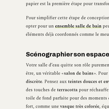
papier est la première étape pour transfo
Pour simplifier cette étape de conceptio
opter pour un
ensemble salle de bain
peu
éléments déjà coordonnés comme le meubl
Scénographier son espace,
Votre salle d’eau quitte son rôle puremen
être, un véritable «
salon de bains
». Pour
discrète
. Pensez aux
teintes douces et e
des touches de
terracotta
pour réchauffe
toile de fond parfaite pour des moments
fort, comme une
vasque très colorée
, éq