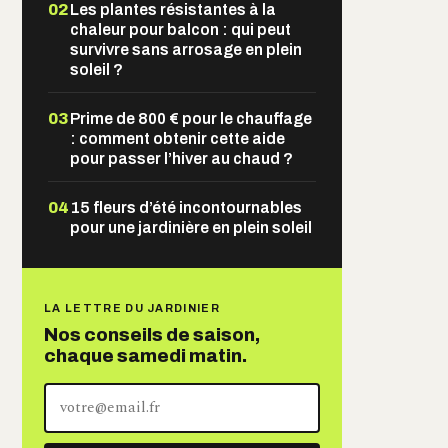
02
Les plantes résistantes à la
chaleur pour balcon : qui peut
survivre sans arrosage en plein
soleil ?
03
Prime de 800 € pour le chauffage
: comment obtenir cette aide
pour passer l’hiver au chaud ?
04
15 fleurs d’été incontournables
pour une jardinière en plein soleil
LA LETTRE DU JARDINIER
Nos conseils de saison,
chaque samedi matin.
Votre
adresse