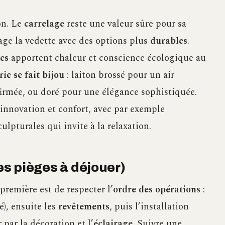
on. Le
carrelage
reste une valeur sûre pour sa
tage la vedette avec des options plus
durables
.
es
apportent chaleur et conscience écologique au
rie se fait bijou
: laiton brossé pour un air
irmée, ou doré pour une élégance sophistiquée.
e innovation et confort, avec par exemple
ulpturales qui invite à la relaxation.
les pièges à déjouer)
première est de respecter l’
ordre des opérations
:
é), ensuite les
revêtements
, puis l’installation
 par la décoration et l’
éclairage
. Suivre une