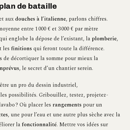
 plan de bataille
et aux
douches à l’italienne
, parlons chiffres.
oyenne entre 1 000 € et 3 000 € par mètre
qui englobe la dépose de l’existant, la
plomberie
,
t les
finitions
qui feront toute la différence.
mais de décortiquer la somme pour mieux la
imprévus
, le secret d’un chantier serein.
être un pro du dessin industriel,
les possibilités. Gribouillez, testez, projetez-
lavabo ? Où placer les
rangements
pour un
ctes
, une pour l’eau et une autre plus sèche avec la
liorer la
fonctionnalité
. Mettre vos idées sur