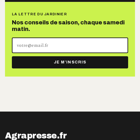
LA LETTRE DU JARDINIER
Nos conseils de saison, chaque samedi
matin.
Votre
adresse
e-
JE M’INSCRIS
mail
Agrapresse.fr