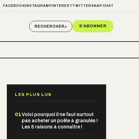
FACEBOOK
INSTAGRAM
PINTEREST
TWITTER
SNAPCHAT
S’ABONNER
RECHERCHER
⌕
LES PLUS LUS
01
Voici pourquoi il ne faut surtout
pas acheter un poêle à granulés !
Les 5 raisons à connaître !