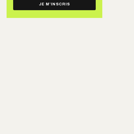
e-
JE M’INSCRIS
mail