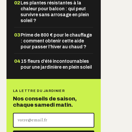
02
Les plantes résistantes à la
chaleur pour balcon : qui peut
survivre sans arrosage en plein
soleil ?
03
Prime de 800 € pour le chauffage
: comment obtenir cette aide
pour passer l’hiver au chaud ?
04
15 fleurs d’été incontournables
pour une jardinière en plein soleil
LA LETTRE DU JARDINIER
Nos conseils de saison,
chaque samedi matin.
Votre
adresse