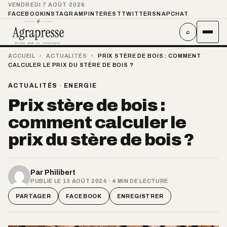
VENDREDI 7 AOÛT 2026
FACEBOOK
INSTAGRAM
PINTEREST
TWITTER
SNAPCHAT
⌕
ACCUEIL
›
ACTUALITÉS
›
PRIX STÈRE DE BOIS : COMMENT
CALCULER LE PRIX DU STÈRE DE BOIS ?
ACTUALITÉS
·
ENERGIE
Prix stère de bois :
comment calculer le
prix du stère de bois ?
Par
Philibert
PUBLIÉ LE 13 AOÛT 2024 · 4 MIN DE LECTURE
PARTAGER
FACEBOOK
ENREGISTRER