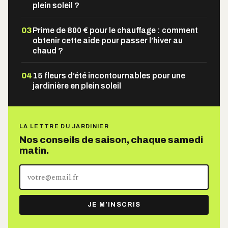
plein soleil ?
03
Prime de 800 € pour le chauffage : comment
obtenir cette aide pour passer l’hiver au
chaud ?
04
15 fleurs d’été incontournables pour une
jardinière en plein soleil
LA LETTRE DU JARDINIER
Nos conseils de saison, chaque samedi
matin.
Votre
adresse
e-
JE M’INSCRIS
mail