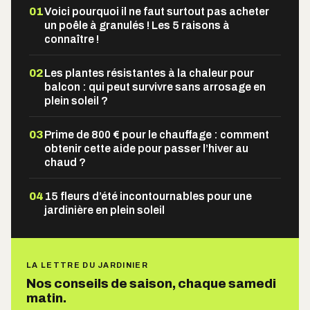
01
Voici pourquoi il ne faut surtout pas acheter
un poêle à granulés ! Les 5 raisons à
connaître !
02
Les plantes résistantes à la chaleur pour
balcon : qui peut survivre sans arrosage en
plein soleil ?
03
Prime de 800 € pour le chauffage : comment
obtenir cette aide pour passer l’hiver au
chaud ?
04
15 fleurs d’été incontournables pour une
jardinière en plein soleil
LA LETTRE DU JARDINIER
Nos conseils de saison, chaque samedi
matin.