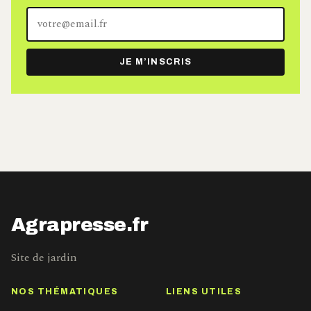
Votre
adresse
e-
JE M’INSCRIS
mail
Agrapresse.fr
Site de jardin
NOS THÉMATIQUES
LIENS UTILES