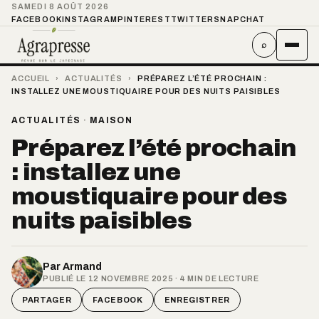
SAMEDI 8 AOÛT 2026
FACEBOOK
INSTAGRAM
PINTEREST
TWITTER
SNAPCHAT
⌕
ACCUEIL
›
ACTUALITÉS
›
PRÉPAREZ L’ÉTÉ PROCHAIN :
INSTALLEZ UNE MOUSTIQUAIRE POUR DES NUITS PAISIBLES
ACTUALITÉS
·
MAISON
Préparez l’été prochain
: installez une
moustiquaire pour des
nuits paisibles
Par
Armand
PUBLIÉ LE 12 NOVEMBRE 2025 · 4 MIN DE LECTURE
PARTAGER
FACEBOOK
ENREGISTRER