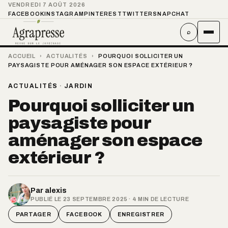
VENDREDI 7 AOÛT 2026
FACEBOOK
INSTAGRAM
PINTEREST
TWITTER
SNAPCHAT
⌕
ACCUEIL
›
ACTUALITÉS
›
POURQUOI SOLLICITER UN
PAYSAGISTE POUR AMÉNAGER SON ESPACE EXTÉRIEUR ?
ACTUALITÉS
·
JARDIN
Pourquoi solliciter un
paysagiste pour
aménager son espace
extérieur ?
Par
alexis
PUBLIÉ LE 23 SEPTEMBRE 2025 · 4 MIN DE LECTURE
PARTAGER
FACEBOOK
ENREGISTRER