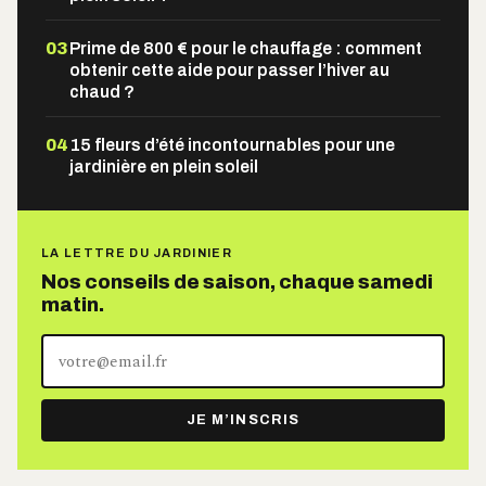
03
Prime de 800 € pour le chauffage : comment
obtenir cette aide pour passer l’hiver au
chaud ?
04
15 fleurs d’été incontournables pour une
jardinière en plein soleil
LA LETTRE DU JARDINIER
Nos conseils de saison, chaque samedi
matin.
Votre
adresse
e-
JE M’INSCRIS
mail