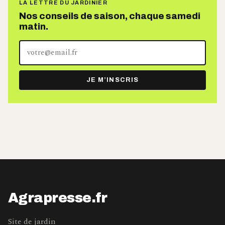
LA LETTRE DU JARDINIER
Nos conseils de saison, chaque samedi
matin.
Votre
adresse
e-
JE M’INSCRIS
mail
Agrapresse.fr
Site de jardin