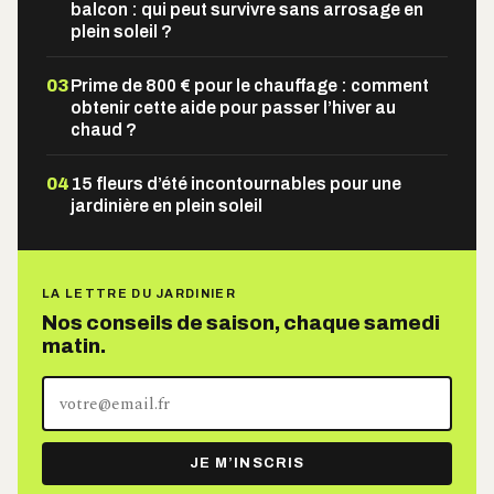
balcon : qui peut survivre sans arrosage en
plein soleil ?
03
Prime de 800 € pour le chauffage : comment
obtenir cette aide pour passer l’hiver au
chaud ?
04
15 fleurs d’été incontournables pour une
jardinière en plein soleil
LA LETTRE DU JARDINIER
Nos conseils de saison, chaque samedi
matin.
Votre
adresse
e-
JE M’INSCRIS
mail