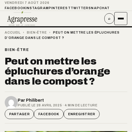
VENDREDI 7 AOÛT 2026
FACEBOOK
INSTAGRAM
PINTEREST
TWITTER
SNAPCHAT
⌕
ACCUEIL
›
BIEN-ÊTRE
›
PEUT ON METTRE LES ÉPLUCHURES
D’ORANGE DANS LE COMPOST ?
BIEN-ÊTRE
Peut on mettre les
épluchures d’orange
dans le compost ?
Par
Philibert
PUBLIÉ LE 28 AVRIL 2025 · 4 MIN DE LECTURE
PARTAGER
FACEBOOK
ENREGISTRER