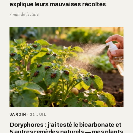
explique leurs mauvaises récoltes
7 min de lecture
JARDIN
·
21 JUIL
Doryphores : j’ai testé le bicarbonate et
5 autres remèdes naturels — mes plants