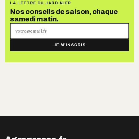
LA LETTRE DU JARDINIER
Nos conseils de saison, chaque
samedi matin.
Votre
adresse
e-
JE M’INSCRIS
mail