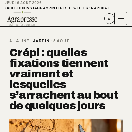
JEUDI 6 AOÛT 2026
FACEBOOK
INSTAGRAM
PINTEREST
TWITTER
SNAPCHAT
⌕
À LA UNE
·
JARDIN
·
5 AOÛT
Crépi : quelles
fixations tiennent
vraiment et
lesquelles
s’arrachent au bout
de quelques jours