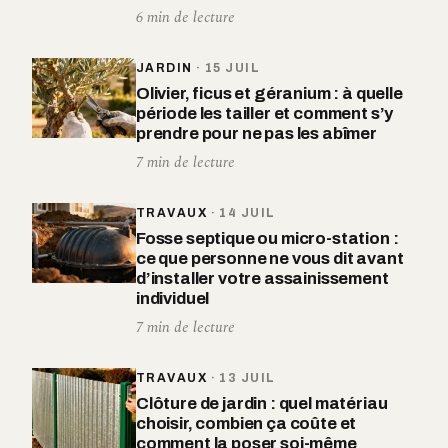
6 min de lecture
JARDIN
·
15 JUIL
Olivier, ficus et géranium : à quelle
période les tailler et comment s’y
prendre pour ne pas les abîmer
7 min de lecture
TRAVAUX
·
14 JUIL
Fosse septique ou micro-station :
ce que personne ne vous dit avant
d’installer votre assainissement
individuel
7 min de lecture
TRAVAUX
·
13 JUIL
Clôture de jardin : quel matériau
choisir, combien ça coûte et
comment la poser soi-même