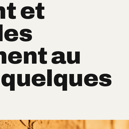
t et
les
hent au
 quelques