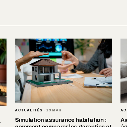
ACTUALITÉS
·
13 MAR
AC
Simulation assurance habitation :
Ai
r
comment comparer les garanties et
âg