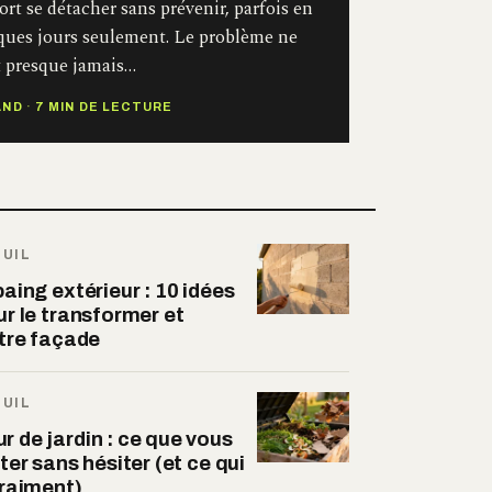
rt se détacher sans prévenir, parfois en
ques jours seulement. Le problème ne
t presque jamais…
AND
·
7 MIN DE LECTURE
JUIL
aing extérieur : 10 idées
r le transformer et
otre façade
JUIL
 de jardin : ce que vous
ter sans hésiter (et ce qui
vraiment)