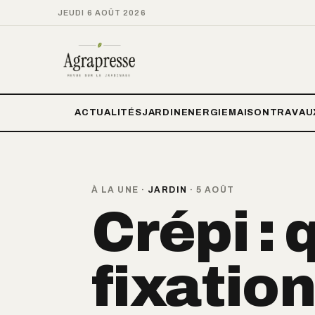
JEUDI 6 AOÛT 2026
ACTUALITÉS
JARDIN
ENERGIE
MAISON
TRAVAU
À LA UNE
·
JARDIN
·
5 AOÛT
Crépi : 
fixatio