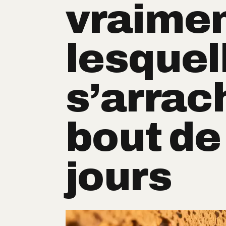
vraimen
lesquel
s’arrac
bout de
jours