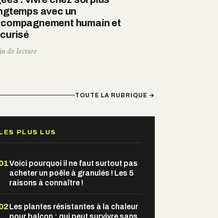
ngtemps avec un
compagnement humain et
curisé
in de lecture
TOUTE LA RUBRIQUE →
LES PLUS LUS
01
Voici pourquoi il ne faut surtout pas
acheter un poêle à granulés ! Les 5
raisons à connaître !
02
Les plantes résistantes à la chaleur
pour balcon : qui peut survivre sans