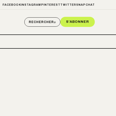
FACEBOOK
INSTAGRAM
PINTEREST
TWITTER
SNAPCHAT
S’ABONNER
RECHERCHER
⌕