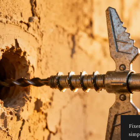
Fixe
simp