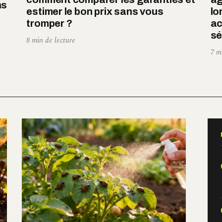
ns
estimer le bon prix sans vous
lo
tromper ?
ac
sé
8 min de lecture
7 m