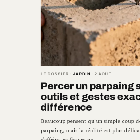
LE DOSSIER
·
JARDIN
·
2 AOÛT
Percer un parpaing sa
outils et gestes exac
différence
Beaucoup pensent qu’un simple coup de 
parpaing, mais la réalité est plus délic
s’effrite, se fissure ou…