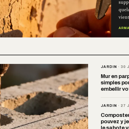
suppo
quel
vien
ARM
JARDIN
·
30 
Mur en parp
simples pou
embellir v
JARDIN
·
27 
Composteur
pouvez y je
le sabote 