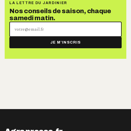
LA LETTRE DU JARDINIER
Nos conseils de saison, chaque
samedi matin.
Votre
adresse
e-
JE M’INSCRIS
mail