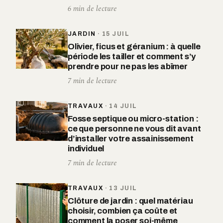
6 min de lecture
JARDIN
·
15 JUIL
Olivier, ficus et géranium : à quelle
période les tailler et comment s’y
prendre pour ne pas les abîmer
7 min de lecture
TRAVAUX
·
14 JUIL
Fosse septique ou micro-station :
ce que personne ne vous dit avant
d’installer votre assainissement
individuel
7 min de lecture
TRAVAUX
·
13 JUIL
Clôture de jardin : quel matériau
choisir, combien ça coûte et
comment la poser soi-même