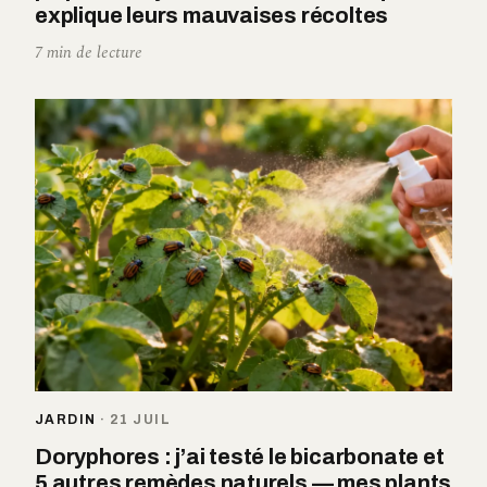
explique leurs mauvaises récoltes
7 min de lecture
JARDIN
·
21 JUIL
Doryphores : j’ai testé le bicarbonate et
5 autres remèdes naturels — mes plants