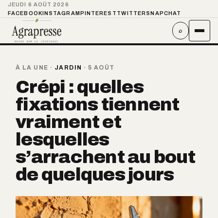
JEUDI 6 AOÛT 2026
FACEBOOK
INSTAGRAM
PINTEREST
TWITTER
SNAPCHAT
⌕
À LA UNE
·
JARDIN
·
5 AOÛT
Crépi : quelles
fixations tiennent
vraiment et
lesquelles
s’arrachent au bout
de quelques jours