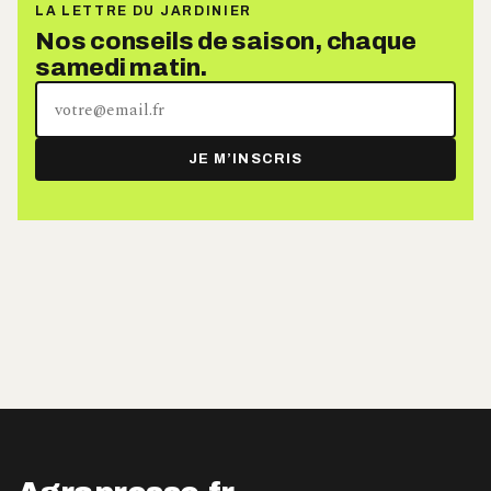
LA LETTRE DU JARDINIER
Nos conseils de saison, chaque
samedi matin.
Votre
adresse
e-
JE M’INSCRIS
mail