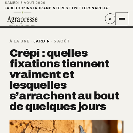
SAMEDI 8 AOÛT 2026
FACEBOOK
INSTAGRAM
PINTEREST
TWITTER
SNAPCHAT
⌕
À LA UNE
·
JARDIN
·
5 AOÛT
Crépi : quelles
fixations tiennent
vraiment et
lesquelles
s’arrachent au bout
de quelques jours