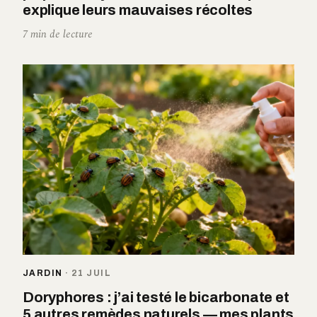
explique leurs mauvaises récoltes
7 min de lecture
JARDIN
·
21 JUIL
Doryphores : j’ai testé le bicarbonate et
5 autres remèdes naturels — mes plants