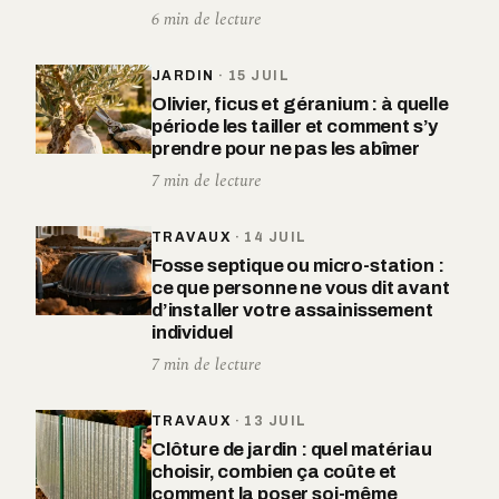
6 min de lecture
JARDIN
·
15 JUIL
Olivier, ficus et géranium : à quelle
période les tailler et comment s’y
prendre pour ne pas les abîmer
7 min de lecture
TRAVAUX
·
14 JUIL
Fosse septique ou micro-station :
ce que personne ne vous dit avant
d’installer votre assainissement
individuel
7 min de lecture
TRAVAUX
·
13 JUIL
Clôture de jardin : quel matériau
choisir, combien ça coûte et
comment la poser soi-même