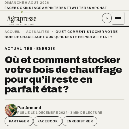
DIMANCHE 9 AOÛT 2026
FACEBOOK
INSTAGRAM
PINTEREST
TWITTER
SNAPCHAT
⌕
ACCUEIL
›
ACTUALITÉS
›
OÙ ET COMMENT STOCKER VOTRE
BOIS DE CHAUFFAGE POUR QU’IL RESTE EN PARFAIT ÉTAT ?
ACTUALITÉS
·
ENERGIE
Où et comment stocker
votre bois de chauffage
pour qu’il reste en
parfait état ?
Par
Armand
PUBLIÉ LE 1 DÉCEMBRE 2024 · 3 MIN DE LECTURE
PARTAGER
FACEBOOK
ENREGISTRER