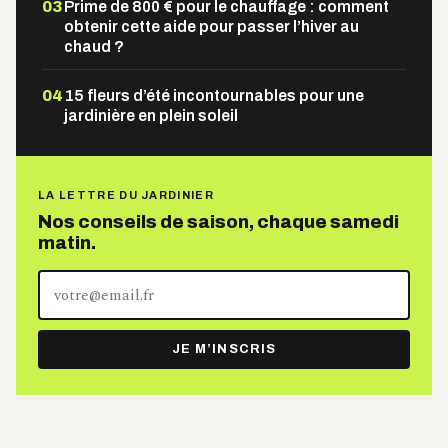
03
Prime de 800 € pour le chauffage : comment
obtenir cette aide pour passer l’hiver au
chaud ?
04
15 fleurs d’été incontournables pour une
jardinière en plein soleil
LA LETTRE DU JARDINIER
Nos conseils de saison, chaque samedi
matin.
Votre
adresse
e-
JE M’INSCRIS
mail