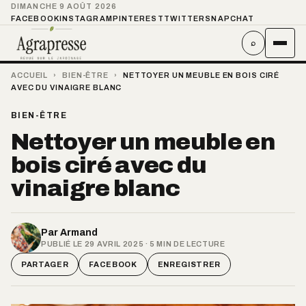
DIMANCHE 9 AOÛT 2026
FACEBOOK
INSTAGRAM
PINTEREST
TWITTER
SNAPCHAT
⌕
ACCUEIL
›
BIEN-ÊTRE
›
NETTOYER UN MEUBLE EN BOIS CIRÉ
AVEC DU VINAIGRE BLANC
BIEN-ÊTRE
Nettoyer un meuble en
bois ciré avec du
vinaigre blanc
Par
Armand
PUBLIÉ LE 29 AVRIL 2025 · 5 MIN DE LECTURE
PARTAGER
FACEBOOK
ENREGISTRER