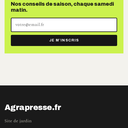
Nos conseils de saison, chaque samedi
matin.
Votre
adresse
e-
JE M’INSCRIS
mail
Agrapresse.fr
Site de jardin