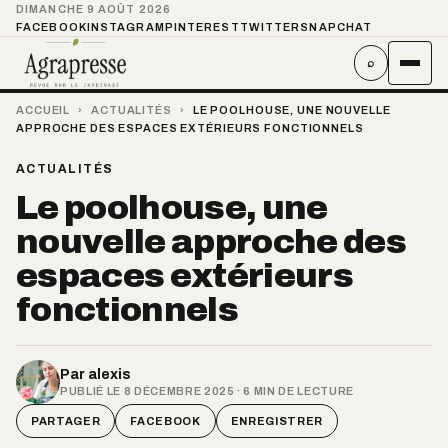
DIMANCHE 9 AOÛT 2026
FACEBOOK
INSTAGRAM
PINTEREST
TWITTER
SNAPCHAT
⌕
ACCUEIL
›
ACTUALITÉS
›
LE POOLHOUSE, UNE NOUVELLE
APPROCHE DES ESPACES EXTÉRIEURS FONCTIONNELS
ACTUALITÉS
Le poolhouse, une
nouvelle approche des
espaces extérieurs
fonctionnels
Par
alexis
PUBLIÉ LE 8 DÉCEMBRE 2025 · 6 MIN DE LECTURE
PARTAGER
FACEBOOK
ENREGISTRER