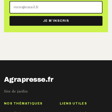
Votre
adresse
e-
JE M’INSCRIS
mail
Agrapresse.fr
Site de jardin
NOS THÉMATIQUES
LIENS UTILES