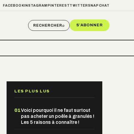
FACEBOOK
INSTAGRAM
PINTEREST
TWITTER
SNAPCHAT
S’ABONNER
RECHERCHER
⌕
LES PLUS LUS
01
Voici pourquoi il ne faut surtout
pas acheter un poêle à granulés !
Les 5 raisons à connaître !