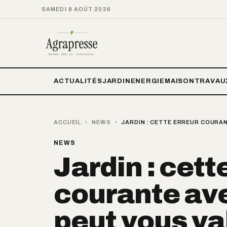
SAMEDI 8 AOÛT 2026
ACTUALITÉS
JARDIN
ENERGIE
MAISON
TRAVAU
ACCUEIL
›
NEWS
›
JARDIN : CETTE ERREUR COURA
NEWS
Jardin : cett
courante ave
peut vous va