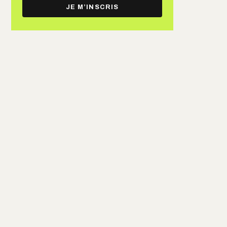
e-
JE M’INSCRIS
mail