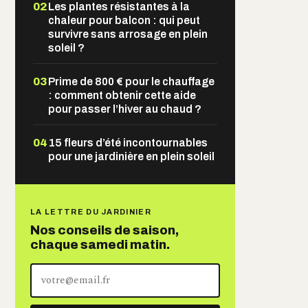
02
Les plantes résistantes à la
chaleur pour balcon : qui peut
survivre sans arrosage en plein
soleil ?
03
Prime de 800 € pour le chauffage
: comment obtenir cette aide
pour passer l’hiver au chaud ?
04
15 fleurs d’été incontournables
pour une jardinière en plein soleil
LA LETTRE DU JARDINIER
Nos conseils de saison,
chaque samedi matin.
Votre
adresse