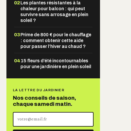
02
Les plantes résistantes à la
chaleur pour balcon : qui peut
survivre sans arrosage en plein
soleil ?
03
Prime de 800 € pour le chauffage
: comment obtenir cette aide
pour passer l’hiver au chaud ?
04
15 fleurs d’été incontournables
pour une jardinière en plein soleil
LA LETTRE DU JARDINIER
Nos conseils de saison,
chaque samedi matin.
Votre
adresse