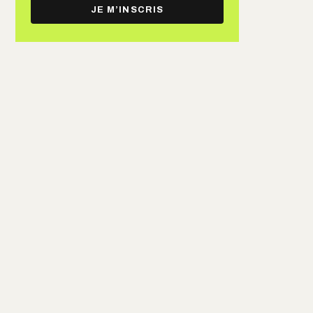
e-
JE M’INSCRIS
mail