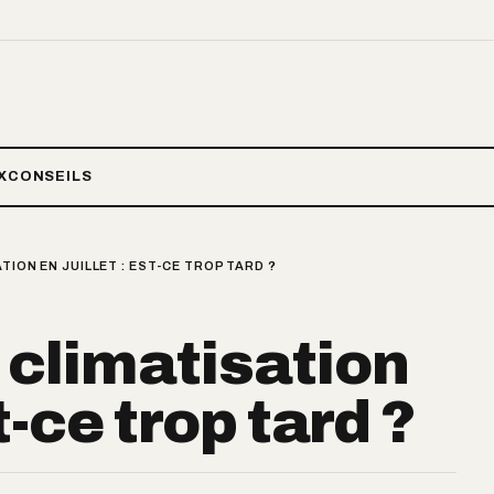
X
CONSEILS
TION EN JUILLET : EST-CE TROP TARD ?
e climatisation
st-ce trop tard ?