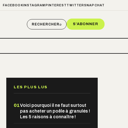
FACEBOOK
INSTAGRAM
PINTEREST
TWITTER
SNAPCHAT
S’ABONNER
RECHERCHER
⌕
LES PLUS LUS
01
Voici pourquoi il ne faut surtout
pas acheter un poêle à granulés !
Les 5 raisons à connaître !