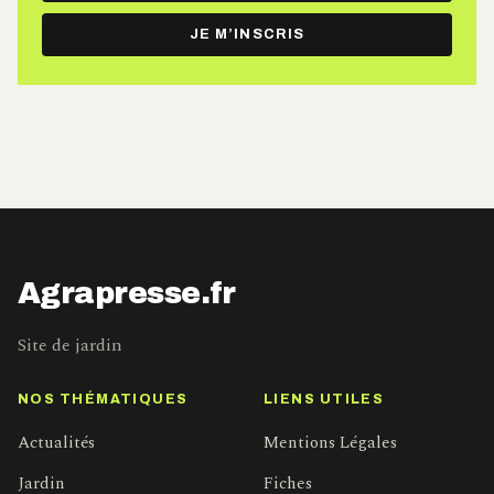
e-
JE M’INSCRIS
mail
Agrapresse.fr
Site de jardin
NOS THÉMATIQUES
LIENS UTILES
Actualités
Mentions Légales
Jardin
Fiches