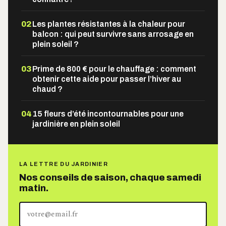
02
Les plantes résistantes à la chaleur pour
balcon : qui peut survivre sans arrosage en
plein soleil ?
03
Prime de 800 € pour le chauffage : comment
obtenir cette aide pour passer l’hiver au
chaud ?
04
15 fleurs d’été incontournables pour une
jardinière en plein soleil
LA LETTRE DU JARDINIER
Nos conseils de saison, chaque samedi
matin.
Votre
adresse