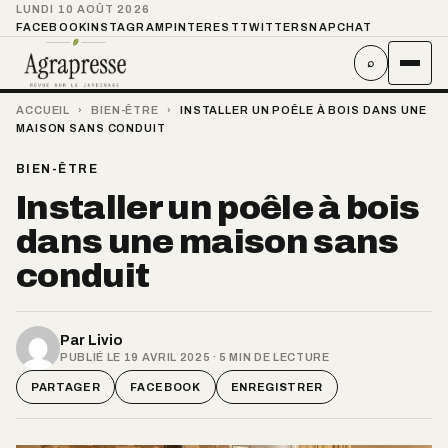
LUNDI 10 AOÛT 2026
FACEBOOK
INSTAGRAM
PINTEREST
TWITTER
SNAPCHAT
⌕
ACCUEIL
›
BIEN-ÊTRE
›
INSTALLER UN POÊLE À BOIS DANS UNE
MAISON SANS CONDUIT
BIEN-ÊTRE
Installer un poêle à bois
dans une maison sans
conduit
Par
Livio
PUBLIÉ LE 19 AVRIL 2025 · 5 MIN DE LECTURE
PARTAGER
FACEBOOK
ENREGISTRER