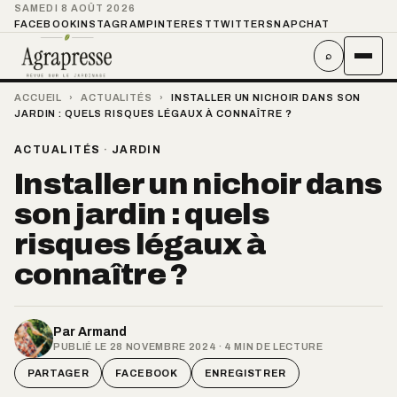
SAMEDI 8 AOÛT 2026
FACEBOOK
INSTAGRAM
PINTEREST
TWITTER
SNAPCHAT
⌕
ACCUEIL
›
ACTUALITÉS
›
INSTALLER UN NICHOIR DANS SON
JARDIN : QUELS RISQUES LÉGAUX À CONNAÎTRE ?
ACTUALITÉS
·
JARDIN
Installer un nichoir dans
son jardin : quels
risques légaux à
connaître ?
Par
Armand
PUBLIÉ LE 28 NOVEMBRE 2024 · 4 MIN DE LECTURE
PARTAGER
FACEBOOK
ENREGISTRER