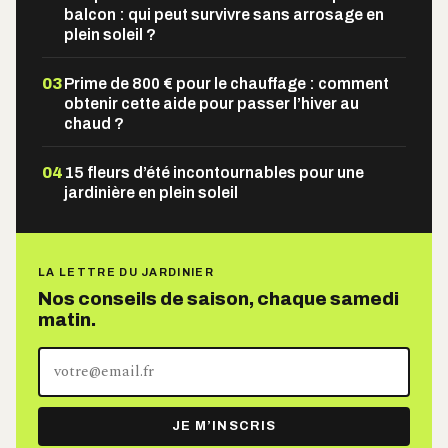
balcon : qui peut survivre sans arrosage en
plein soleil ?
03
Prime de 800 € pour le chauffage : comment
obtenir cette aide pour passer l’hiver au
chaud ?
04
15 fleurs d’été incontournables pour une
jardinière en plein soleil
LA LETTRE DU JARDINIER
Nos conseils de saison, chaque samedi
matin.
Votre
adresse
e-
JE M’INSCRIS
mail