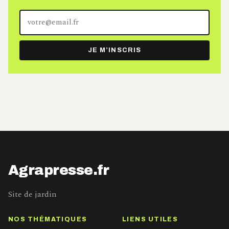
Votre
adresse
e-
JE M’INSCRIS
mail
Agrapresse.fr
Site de jardin
NOS THÉMATIQUES
LIENS UTILES