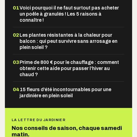
01
Voici pourquoi il ne faut surtout pas acheter
un poêle à granulés ! Les 5 raisons à
connaître !
02
Les plantes résistantes à la chaleur pour
balcon : qui peut survivre sans arrosage en
plein soleil ?
03
Prime de 800 € pour le chauffage : comment
obtenir cette aide pour passer l’hiver au
chaud ?
04
15 fleurs d’été incontournables pour une
jardinière en plein soleil
LA LETTRE DU JARDINIER
Nos conseils de saison, chaque samedi
matin.