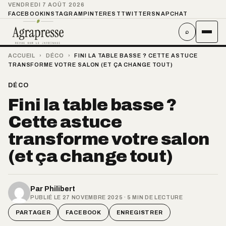
VENDREDI 7 AOÛT 2026
FACEBOOK
INSTAGRAM
PINTEREST
TWITTER
SNAPCHAT
⌕
ACCUEIL
›
DÉCO
›
FINI LA TABLE BASSE ? CETTE ASTUCE
TRANSFORME VOTRE SALON (ET ÇA CHANGE TOUT)
DÉCO
Fini la table basse ?
Cette astuce
transforme votre salon
(et ça change tout)
Par
Philibert
PUBLIÉ LE 27 NOVEMBRE 2025 · 5 MIN DE LECTURE
PARTAGER
FACEBOOK
ENREGISTRER