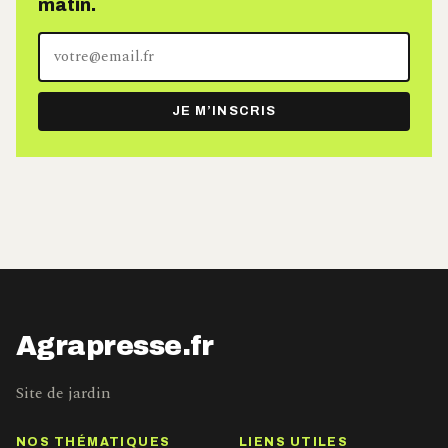
matin.
Votre
adresse
e-
JE M’INSCRIS
mail
Agrapresse.fr
Site de jardin
NOS THÉMATIQUES
LIENS UTILES