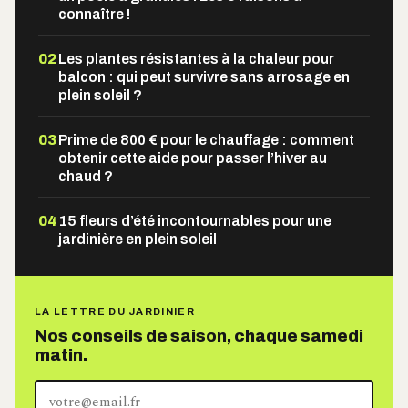
connaître !
02
Les plantes résistantes à la chaleur pour
balcon : qui peut survivre sans arrosage en
plein soleil ?
03
Prime de 800 € pour le chauffage : comment
obtenir cette aide pour passer l’hiver au
chaud ?
04
15 fleurs d’été incontournables pour une
jardinière en plein soleil
LA LETTRE DU JARDINIER
Nos conseils de saison, chaque samedi
matin.
Votre