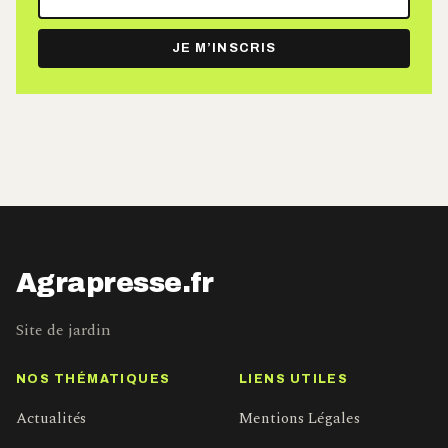
adresse
e-
JE M’INSCRIS
mail
Agrapresse.fr
Site de jardin
NOS THÉMATIQUES
LIENS UTILES
Actualités
Mentions Légales