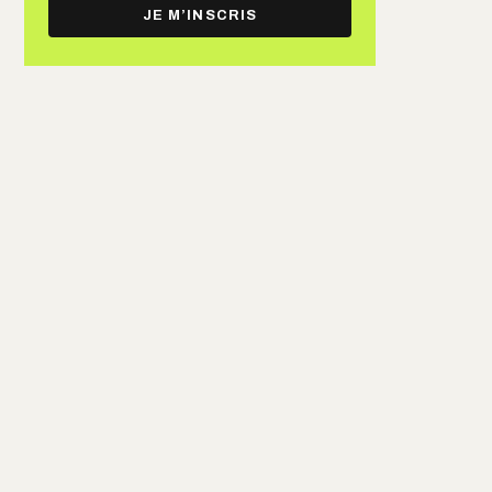
e-
JE M’INSCRIS
mail