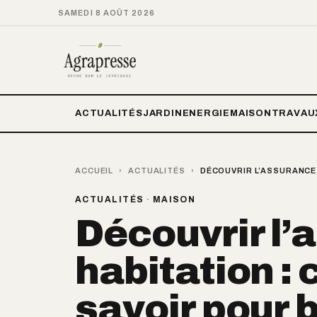
SAMEDI 8 AOÛT 2026
ACTUALITÉS
JARDIN
ENERGIE
MAISON
TRAVAU
ACCUEIL
›
ACTUALITÉS
›
DÉCOUVRIR L’ASSURANCE 
ACTUALITÉS
·
MAISON
Découvrir l’
habitation : c
savoir pour 