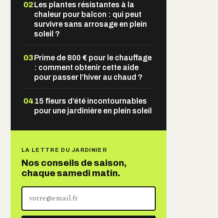
02
Les plantes résistantes à la
chaleur pour balcon : qui peut
survivre sans arrosage en plein
soleil ?
03
Prime de 800 € pour le chauffage
: comment obtenir cette aide
pour passer l’hiver au chaud ?
04
15 fleurs d’été incontournables
pour une jardinière en plein soleil
LA LETTRE DU JARDINIER
Nos conseils de saison,
chaque samedi matin.
Votre
adresse