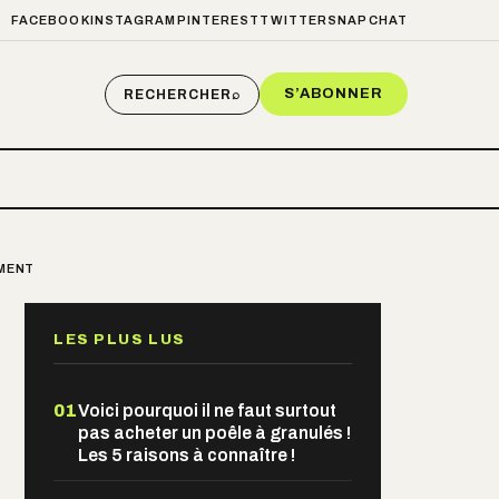
FACEBOOK
INSTAGRAM
PINTEREST
TWITTER
SNAPCHAT
S’ABONNER
RECHERCHER
⌕
EMENT
LES PLUS LUS
01
Voici pourquoi il ne faut surtout
pas acheter un poêle à granulés !
Les 5 raisons à connaître !