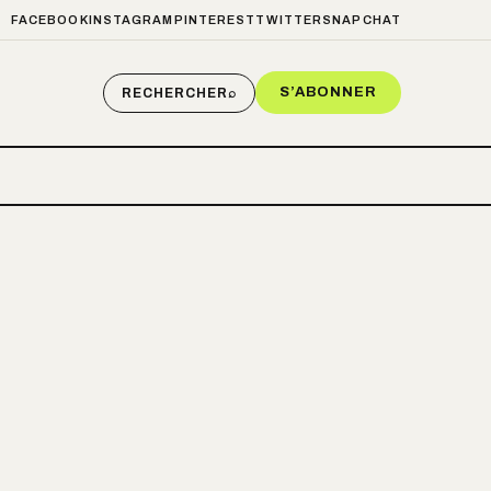
FACEBOOK
INSTAGRAM
PINTEREST
TWITTER
SNAPCHAT
S’ABONNER
RECHERCHER
⌕