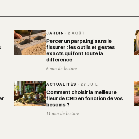
JARDIN
·
2 AOÛT
Percer un parpaing sans le
s
fissurer : les outils et gestes
exacts qui font toute la
différence
6 min de lecture
ACTUALITÉS
·
27 JUIL
Comment choisir la meilleure
er
fleur de CBD en fonction de vos
besoins ?
11 min de lecture