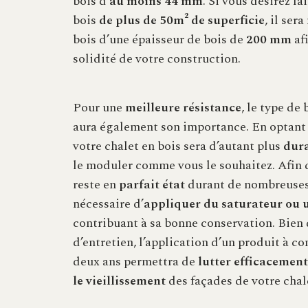
bois d’
au moins 44 mm
. Si vous désirez fa
bois
de plus de 50m
² de superficie
, il ser
bois d’une épaisseur de bois de
200 mm
af
solidité de votre construction.
Pour une
meilleure résistance
, le type de
aura également son importance. En optant 
votre chalet en bois sera d’autant plus
dur
le moduler comme vous le souhaitez. Afin q
reste en
parfait état
durant de nombreuses 
nécessaire d’
appliquer du saturateur ou u
contribuant à sa bonne conservation. Bien 
d’entretien, l’application d’un produit à co
deux ans permettra de
lutter efficacement
le vieillissement
des façades de votre chal