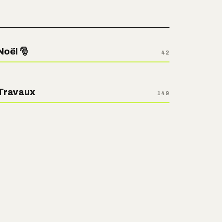
Noël 🎅
42
Travaux
149