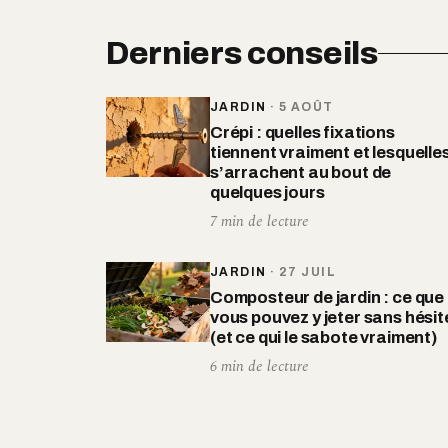
Derniers conseils
JARDIN
·
5 AOÛT
Crépi : quelles fixations
tiennent vraiment et lesquelle
s’arrachent au bout de
quelques jours
7 min de lecture
JARDIN
·
27 JUIL
Composteur de jardin : ce que
vous pouvez y jeter sans hésit
(et ce qui le sabote vraiment)
6 min de lecture