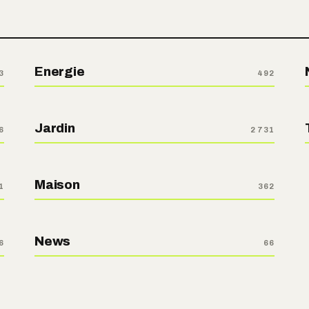
Energie
3
492
Jardin
6
2 731
Maison
1
362
News
6
66