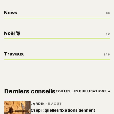
News
66
Noël 🎅
42
Travaux
149
Derniers conseils
TOUTES LES PUBLICATIONS →
JARDIN
·
5 AOÛT
Crépi : quelles fixations tiennent