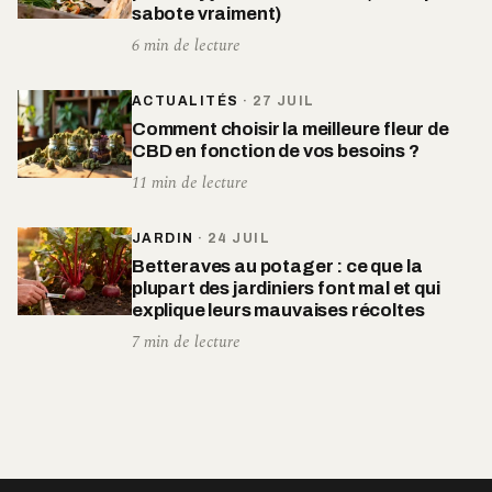
sabote vraiment)
6 min de lecture
ACTUALITÉS
·
27 JUIL
Comment choisir la meilleure fleur de
CBD en fonction de vos besoins ?
11 min de lecture
JARDIN
·
24 JUIL
Betteraves au potager : ce que la
plupart des jardiniers font mal et qui
explique leurs mauvaises récoltes
7 min de lecture