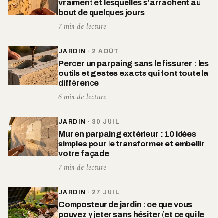
vraiment et lesquelles s’arrachent au
bout de quelques jours
7 min de lecture
JARDIN
·
2 AOÛT
Percer un parpaing sans le fissurer : les
outils et gestes exacts qui font toute la
différence
6 min de lecture
JARDIN
·
30 JUIL
Mur en parpaing extérieur : 10 idées
simples pour le transformer et embellir
votre façade
7 min de lecture
JARDIN
·
27 JUIL
Composteur de jardin : ce que vous
pouvez y jeter sans hésiter (et ce qui le