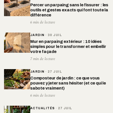
Percer un parpaing sans le fissurer : les
outils et gestes exacts qui font toute la
différence
6 min de lecture
JARDIN
·
30 JUIL
Mur en parpaing extérieur : 10 idées
simples pour le transformer et embellir
votre façade
7 min de lecture
JARDIN
·
27 JUIL
Composteur de jardin : ce que vous
pouvez y jeter sans hésiter (et ce qui le
sabote vraiment)
6 min de lecture
ACTUALITÉS
·
27 JUIL