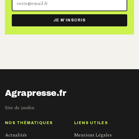
adresse
e-
JE M’INSCRIS
mail
Agrapresse.fr
Site de jardin
NOS THÉMATIQUES
LIENS UTILES
Actualités
Mentions Légales