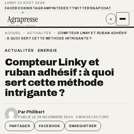
LUNDI 10 AOÛT 2026
FACEBOOK
INSTAGRAM
PINTEREST
TWITTER
SNAPCHAT
⌕
ACCUEIL
›
ACTUALITÉS
›
COMPTEUR LINKY ET RUBAN ADHÉSIF
: À QUOI SERT CETTE MÉTHODE INTRIGANTE ?
ACTUALITÉS
·
ENERGIE
Compteur Linky et
ruban adhésif : à quoi
sert cette méthode
intrigante ?
Par
Philibert
PUBLIÉ LE 29 NOVEMBRE 2024 · 3 MIN DE LECTURE
PARTAGER
FACEBOOK
ENREGISTRER