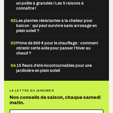
un poêle à granulés ! Les 5 raisons à
connaître !
02
Les plantes résistantes à la chaleur pour
balcon : qui peut survivre sans arrosage en
plein soleil ?
03
Prime de 800 € pour le chauffage : comment
obtenir cette aide pour passer l’hiver au
chaud ?
04
15 fleurs d’été incontournables pour une
jardinière en plein soleil
LA LETTRE DU JARDINIER
Nos conseils de saison, chaque samedi
matin.
Votre