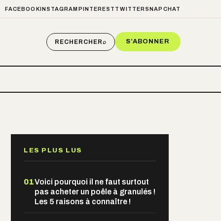
FACEBOOK
INSTAGRAM
PINTEREST
TWITTER
SNAPCHAT
S’ABONNER
RECHERCHER
⌕
LES PLUS LUS
01
Voici pourquoi il ne faut surtout
pas acheter un poêle à granulés !
Les 5 raisons à connaître !