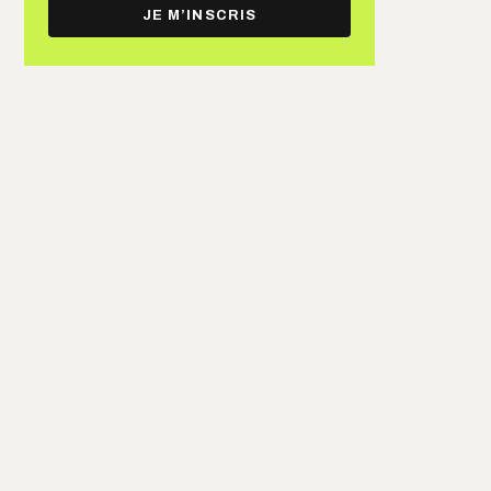
e-
JE M’INSCRIS
mail