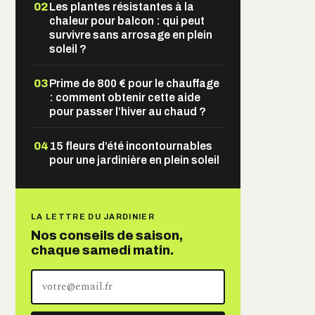
02
Les plantes résistantes à la
chaleur pour balcon : qui peut
survivre sans arrosage en plein
soleil ?
03
Prime de 800 € pour le chauffage
: comment obtenir cette aide
pour passer l’hiver au chaud ?
04
15 fleurs d’été incontournables
pour une jardinière en plein soleil
LA LETTRE DU JARDINIER
Nos conseils de saison,
chaque samedi matin.
Votre
adresse