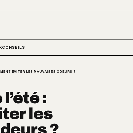
X
CONSEILS
MENT ÉVITER LES MAUVAISES ODEURS ?
’été :
ter les
deurs ?