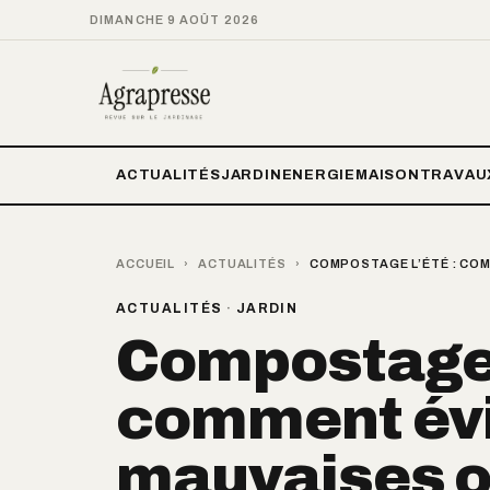
DIMANCHE 9 AOÛT 2026
ACTUALITÉS
JARDIN
ENERGIE
MAISON
TRAVAU
ACCUEIL
›
ACTUALITÉS
›
COMPOSTAGE L’ÉTÉ : COM
ACTUALITÉS
·
JARDIN
Compostage l
comment évi
mauvaises o