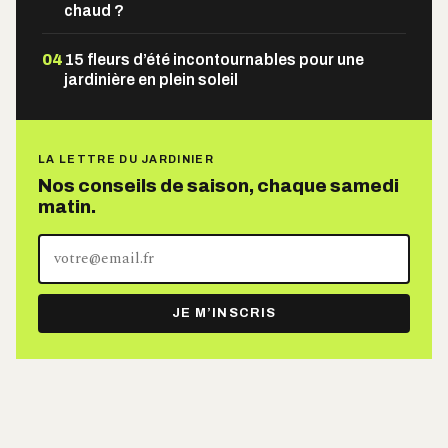
chaud ?
04
15 fleurs d’été incontournables pour une
jardinière en plein soleil
LA LETTRE DU JARDINIER
Nos conseils de saison, chaque samedi
matin.
Votre
adresse
e-
JE M’INSCRIS
mail