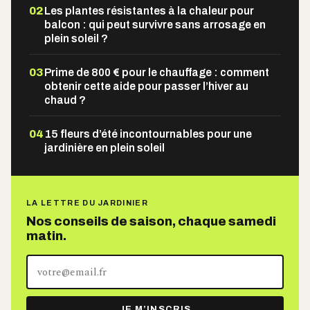
02
Les plantes résistantes à la chaleur pour
balcon : qui peut survivre sans arrosage en
plein soleil ?
03
Prime de 800 € pour le chauffage : comment
obtenir cette aide pour passer l’hiver au
chaud ?
04
15 fleurs d’été incontournables pour une
jardinière en plein soleil
LA LETTRE DU JARDINIER
Nos conseils de saison, chaque samedi
matin.
Votre
adresse
e-
JE M’INSCRIS