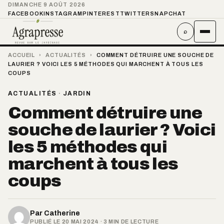
DIMANCHE 9 AOÛT 2026
FACEBOOK
INSTAGRAM
PINTEREST
TWITTER
SNAPCHAT
⌕
ACCUEIL
›
ACTUALITÉS
›
COMMENT DÉTRUIRE UNE SOUCHE DE
LAURIER ? VOICI LES 5 MÉTHODES QUI MARCHENT À TOUS LES
COUPS
ACTUALITÉS
·
JARDIN
Comment détruire une
souche de laurier ? Voici
les 5 méthodes qui
marchent à tous les
coups
Par
Catherine
PUBLIÉ LE 20 MAI 2024 · 3 MIN DE LECTURE