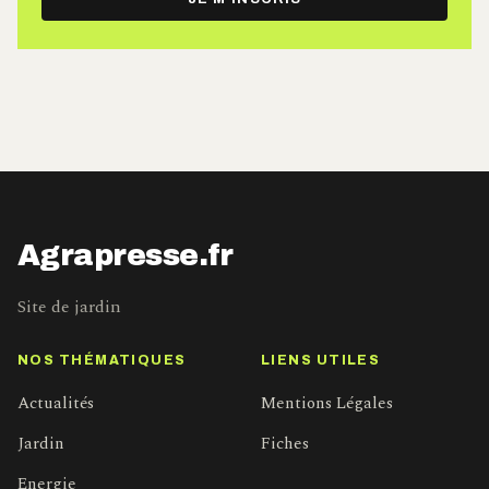
mail
Agrapresse.fr
Site de jardin
NOS THÉMATIQUES
LIENS UTILES
Actualités
Mentions Légales
Jardin
Fiches
Energie