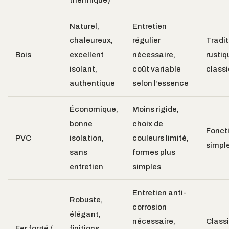
thermique)
Naturel,
Entretien
chaleureux,
régulier
Tradit
Bois
excellent
nécessaire,
rustiq
isolant,
coût variable
class
authentique
selon l’essence
Économique,
Moins rigide,
bonne
choix de
Foncti
PVC
isolation,
couleurs limité,
simpl
sans
formes plus
entretien
simples
Entretien anti-
Robuste,
corrosion
élégant,
nécessaire,
Class
Fer forgé /
finitions