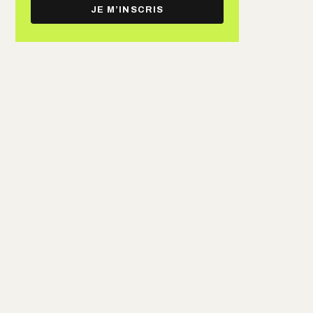
e-
JE M’INSCRIS
mail