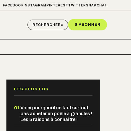
FACEBOOK
INSTAGRAM
PINTEREST
TWITTER
SNAPCHAT
S’ABONNER
RECHERCHER
⌕
LES PLUS LUS
01
Voici pourquoi il ne faut surtout
pas acheter un poêle à granulés !
Les 5 raisons à connaître !