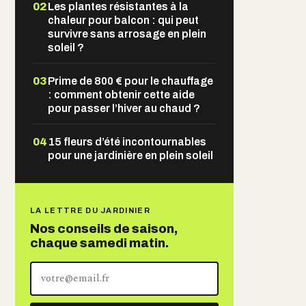
02
Les plantes résistantes à la
chaleur pour balcon : qui peut
survivre sans arrosage en plein
soleil ?
03
Prime de 800 € pour le chauffage
: comment obtenir cette aide
pour passer l’hiver au chaud ?
04
15 fleurs d’été incontournables
pour une jardinière en plein soleil
LA LETTRE DU JARDINIER
Nos conseils de saison,
chaque samedi matin.
Votre
adresse