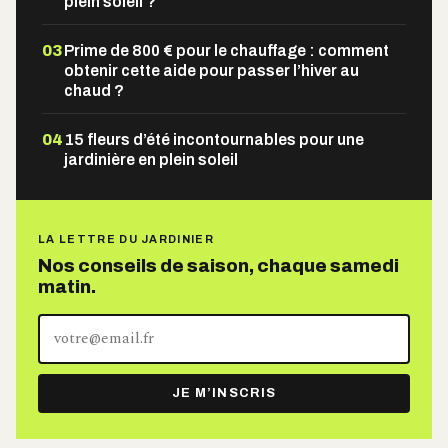
plein soleil ?
03
Prime de 800 € pour le chauffage : comment
obtenir cette aide pour passer l’hiver au
chaud ?
04
15 fleurs d’été incontournables pour une
jardinière en plein soleil
LA LETTRE DU JARDINIER
Nos conseils de saison, chaque samedi
matin.
Votre
adresse
e-
JE M’INSCRIS
mail