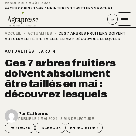
VENDREDI 7 AOÛT 2026
FACEBOOK
INSTAGRAM
PINTEREST
TWITTER
SNAPCHAT
⌕
ACCUEIL
›
ACTUALITÉS
›
CES 7 ARBRES FRUITIERS DOIVENT
ABSOLUMENT ÊTRE TAILLÉS EN MAI : DÉCOUVREZ LESQUELS
ACTUALITÉS
·
JARDIN
Ces 7 arbres fruitiers
doivent absolument
être taillés en mai :
découvrez lesquels
Par
Catherine
PUBLIÉ LE 1 MAI 2024 · 3 MIN DE LECTURE
PARTAGER
FACEBOOK
ENREGISTRER