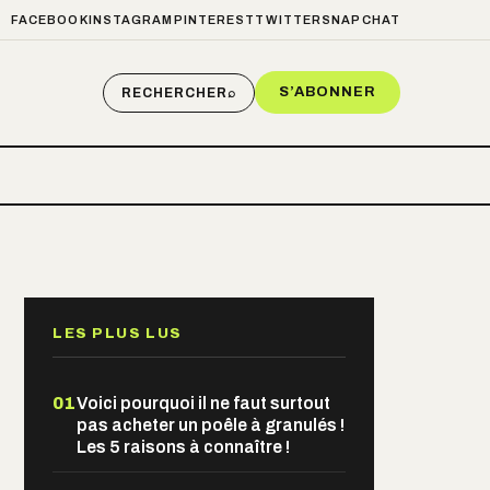
FACEBOOK
INSTAGRAM
PINTEREST
TWITTER
SNAPCHAT
S’ABONNER
RECHERCHER
⌕
LES PLUS LUS
01
Voici pourquoi il ne faut surtout
pas acheter un poêle à granulés !
Les 5 raisons à connaître !