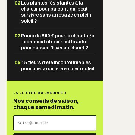
02
Les plantes résistantes à la
chaleur pour balcon : qui peut
survivre sans arrosage en plein
soleil ?
03
Prime de 800 € pour le chauffage
: comment obtenir cette aide
pour passer l’hiver au chaud ?
04
15 fleurs d’été incontournables
pour une jardinière en plein soleil
LA LETTRE DU JARDINIER
Nos conseils de saison,
chaque samedi matin.
Votre
adresse