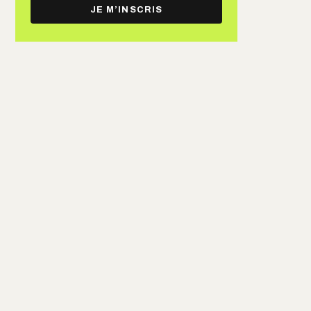
e-
JE M’INSCRIS
mail