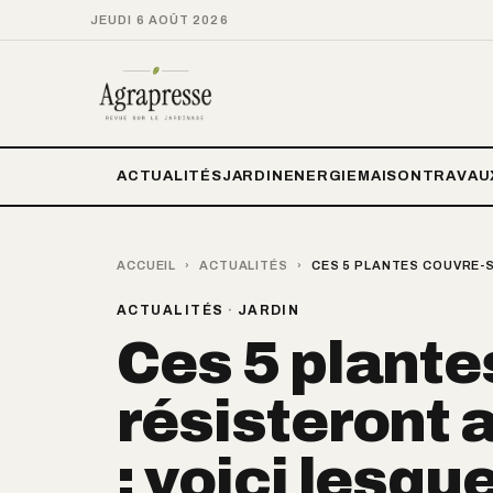
JEUDI 6 AOÛT 2026
ACTUALITÉS
JARDIN
ENERGIE
MAISON
TRAVAU
ACCUEIL
›
ACTUALITÉS
›
CES 5 PLANTES COUVRE-S
ACTUALITÉS
·
JARDIN
Ces 5 plante
résisteront a
: voici lesqu