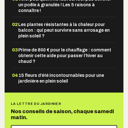
un poêle à granulés ! Les 5 raisons à
connaître !
02
Les plantes résistantes à la chaleur pour
balcon : qui peut survivre sans arrosage en
plein soleil ?
03
Prime de 800 € pour le chauffage : comment
obtenir cette aide pour passer l’hiver au
chaud ?
04
15 fleurs d’été incontournables pour une
jardinière en plein soleil
LA LETTRE DU JARDINIER
Nos conseils de saison, chaque samedi
matin.