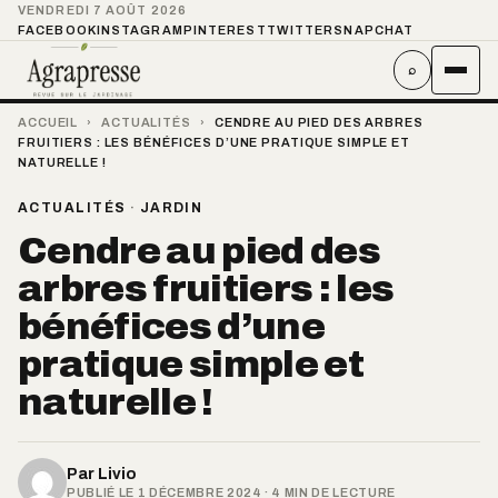
VENDREDI 7 AOÛT 2026
FACEBOOK
INSTAGRAM
PINTEREST
TWITTER
SNAPCHAT
⌕
ACCUEIL
›
ACTUALITÉS
›
CENDRE AU PIED DES ARBRES
FRUITIERS : LES BÉNÉFICES D’UNE PRATIQUE SIMPLE ET
NATURELLE !
ACTUALITÉS
·
JARDIN
Cendre au pied des
arbres fruitiers : les
bénéfices d’une
pratique simple et
naturelle !
Par
Livio
PUBLIÉ LE 1 DÉCEMBRE 2024 · 4 MIN DE LECTURE