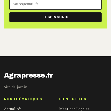
Votre
adresse
e-
JE M’INSCRIS
mail
Agrapresse.fr
Site de jardin
NOS THÉMATIQUES
LIENS UTILES
Actualités
Mentions Légales